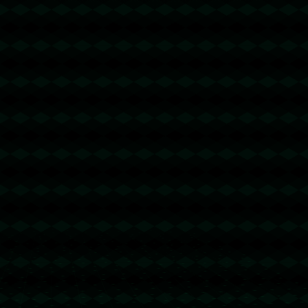
来虽然经历了阵容起伏和状态低迷，但冠军基因依旧深藏于
团队中。本赛季的意大利杯是他们重振雄风的绝佳机会，而
这场2-1力克尤文图斯，无疑是夺冠之路上不可忽视的里程
碑。
总而言之，这场*意大利杯AC米兰对尤文图斯的经典之战*再
次提醒我们，这不仅是*红黑军团和老妇人*之间的恩怨情仇，
也是通过精湛技艺和战术运用，献给全球球迷的一场视觉盛
宴！