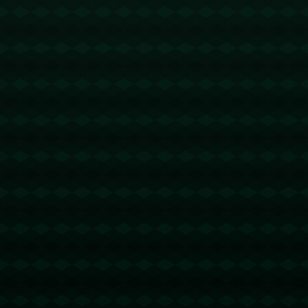
从数据来看，这场比赛是控球率与射门次数相对均衡的一场
战斗，但AC米兰显然在效率上占据先机。他们全场5次射正
便取得了2粒进球，而尤文图斯11次射门仅仅转化成1个进
球。尤其是下半场AC米兰实现反超后，甚至在接下来的20分
钟内有效控制对方反扑，将比赛节奏牢牢掌握在自己手中。
这场胜利，再一次证明了米兰主教练皮奥利战术调整的高超
能力。他在防守端果断压缩空间，进攻时则以莱奥和普利希
奇为核心发动有速度的攻势，频频制造威胁。而相比之下，
尤文图斯的教练阿莱格里此役在换人调整的时机和策略上略