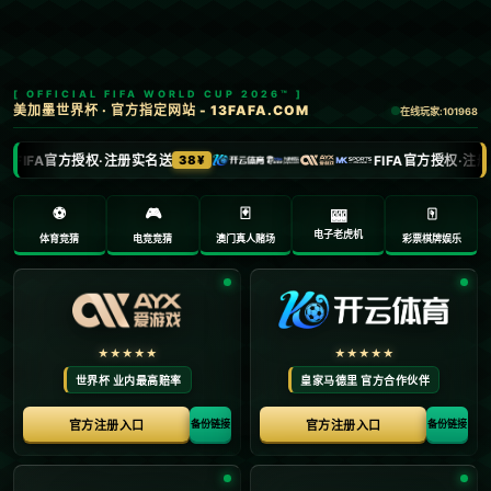
皇馬球迷會指名宿賽聯絡人反控球迷
「公開資訊」 已到警署錄口供.
2026-08-09
在这个充满激情和竞争的足球世界中，球迷、球员和俱乐部
之间的关系往往错综复杂，而最近关于**皇家马德里球迷会**
和**名宿赛**的争议则提供了一个引人入胜的观察视角。在这
场围绕「公开资讯」展开的风波中，事件涉及皇家马德里球
迷会的联络人反控球迷，甚至到警署录口供。本文将深入解
析这场纷争，探讨社交媒体时代下球迷与俱乐部之间的动态