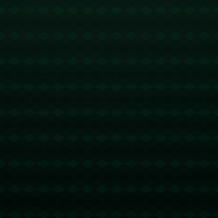
不仅如此，格林伍德能够迅速融入新的联赛也是他成功的重
要因素之一。众所周知，不同联赛之间存在着风格和强度上
的差异，新球员通常需要时间去适应。然而，格林伍德在法
甲赛场上的快速适应能力让人印象深刻。**他与球队的默契配
合、他与队友们的无缝衔接**，都显示出他在场内外的不懈努
力以及良好的心理素质。
在历史上，类似格林伍德这样的快速崛起并非首次。回顾
2000年代初期的克里斯蒂亚诺·罗纳尔多，当时同样是在新的
环境下以惊人的速度证明了自己。*就如罗纳尔多在英超中的
迅速适应和出色表现一样*，格林伍德也在他的职业生涯中迈
出了坚实的步伐。
在法国足球的激烈竞争中，能够达到这样的成绩绝非易事。
这不仅仅是个人技术的胜利，更是对他心理强度、适应能力
以及对比赛理解深刻程度的考验。这使得他的成功具有更深