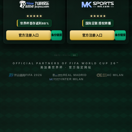
球迷和媒体热烈讨论的话题。
格林伍德的成功很大程度上源于他的出色射门技术和灵活的