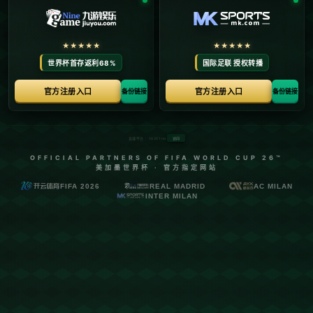
事。
**1. 中芯国际(SMIC):** 作为中国大陆最大的晶圆代工企业，
中芯国际在国家大基金的支持下，逐渐缩小与国际领先者之
间的差距。中芯国际致力于提供先进的半导体制造服务，其
业务的持续扩展为中国本土芯片产业的发展提供了坚实的基
础。
**2. 紫光集团(Unigroup):** 在芯片设计和产品开发上，紫光
集团是一颗冉冉升起的新星。其子公司紫光展锐在移动处理
器领域表现出色，通过不断创新，已在全球市场占据一席之
地。
**3. 腾盛博药(TSBP):** 作为一家以创新药物为主的生物制药
公司，腾盛博药专注于新药研发与商业化。国家大基金的支
持，不仅加速了公司的发展，也推动了中国医药科技的进