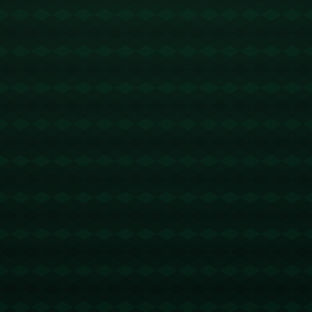
快船队一向以其快速的进攻和强大的防守能力著称。**伦纳德
的回归**无疑是这个赛季的一个重大看点。作为联盟中最顶级
的双向球员之一，伦纳德在攻防两端都有着巨大的影响力。
他不仅可以在进攻中以出色的得分和组织能力主导比赛，防
守端他也是快船的重要支柱。他的回归意味着快船的防线将
更加稳固，进攻将更加多样化。