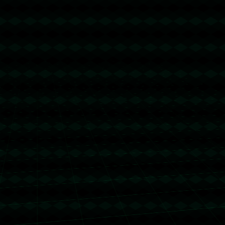
的运球突破和三分威胁，不仅打乱了湖人的防线，同时也让
自己的得分来得更加轻松。这种高效的攻防转换，展示了快
船在本赛季的全新风貌。
因此，随着*伦纳德的归来*和*哈登的加入*，快船队成为了本
赛季最令人期待的球队之一。**他们掀起的攻防风暴**不仅是
设置在战术板上的一场风暴，也是现实中对对手造成的真实
威胁。作为球迷，我们有理由相信，这支焕然一新的快船队
将在新赛季打出令人刮目相看的表现。
上一篇：詹姆斯计划曝光：或拒绝球员选项 降薪续约助湖人争冠.
下一篇：穆裏奇：裏皮是我遇過最出色的教練！記著中文“傻X”！.
服务热线
024-6879736