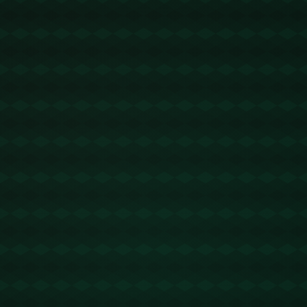
乔治·希尔同样经历了一段漫长的蜕变过程。尽管他在场上表
现得相当稳定，但直到加入印第安纳步行者，希尔才真正迎
来了职业生涯的突破。他的防守和三分球为球队提供了坚实
的后场支持，使得步行者在强大的竞争环境中屡屡突围。希
尔的经历告诉我们，天赋需要时间来锤炼。
**戈登·海沃德：伤病后重生**
戈登·海沃德的职业生涯同样充满起伏。他在进入联盟初期并
未获得太多关注，但逐渐成长为一名全明星级别的球员。然