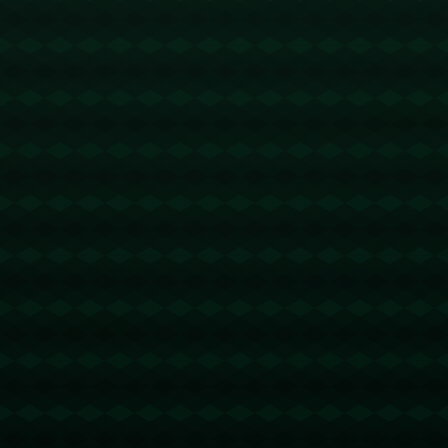
**凯尔·洛瑞：领导力的蜕变**
凯尔·洛瑞在进入NBA初期并未展示出顶级控卫的潜力，多次
转队后终于在多伦多猛龙找到了自己的归宿。通过不断努力
与提升，洛瑞成为球队的精神领袖，并在洛瑞的带领下帮助
猛龙夺得历史上第一个总冠军。他的成长历程展现了领导力
与毅力的真正意义。
**瓦拉迪·尤尔塔文：厚积薄发**
作为一名国际球员，尤尔塔文在职业生涯的前几年并未受到
广泛关注。然而，随着不断积累的经验与适应NBA的比赛节
奏，这位全能大前锋终于在迈阿密热火展现出了自己的才
华。尤尔塔文以出色的篮板能力和灵活的跑动闻名，他的大
器晚成再次强调了国际球员在NBA中的潜力。