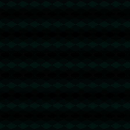
在竞争激烈的NBA赛场，每一位球员的诉求可能都
求，而史蒂夫·科尔作为经验丰富的分量教练肩负着
的挑战，科尔将如何运筹帷幄？这场对未来的博弈，
上一篇：出门没事别瞎拍！无锡马拉松小伙子随手一拍，入镜
下一篇：詹姆斯失误导致湖人惜败，美记质疑东契奇的防守表