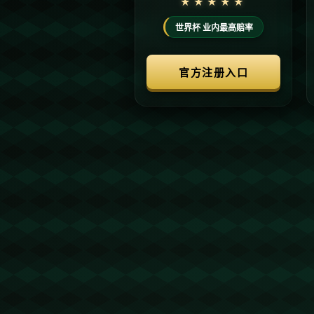
勇
**勇士队的挑战：两新星的特殊要求，科尔如何应对**
在职业篮球领域，队伍的平衡与球员的个人需求之间的*
蒂夫·科尔面临艰难的抉择。这不仅涉及到队内化学
平衡，这也是科尔如今面临的挑战。
**球员特殊要求的背景**