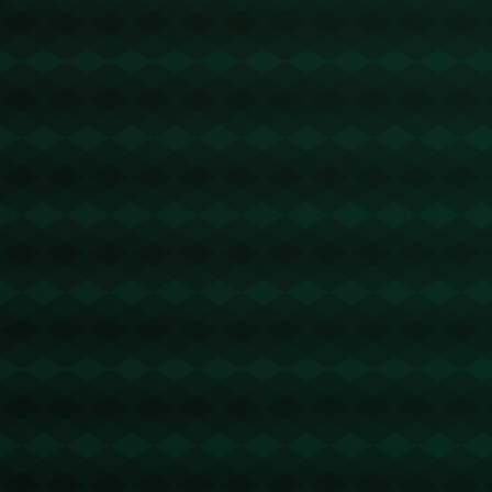
过程中常见的需求。勇士队两位新星的要求不仅体现
但在一个已经建立起**成熟团队文化**的球场上，
**科尔的应对策略**
史蒂夫·科尔作为一位经验丰富的教练，拥有丰富的
到平衡。