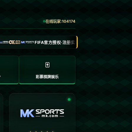
关于我们
产品中心
新闻中心
联系方式