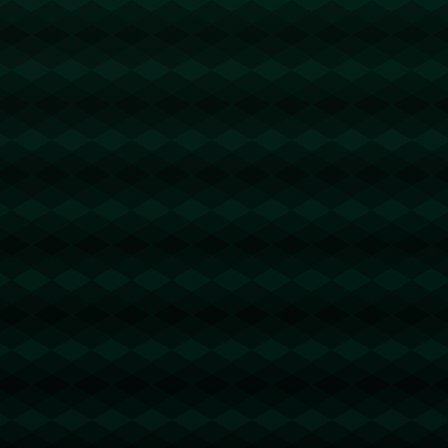
入对话，了解他们提出这些要求背后的真实动机。通过建设性交流，
团队共同的利益，科尔可以设定短期和长期的目标。这会帮助球员把
出相应调整，将他们的长处最大化地发挥出来。在不损害团队整体表