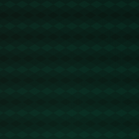
开始显露。无论是希望得到更多的上场时间，还是在球队决策中