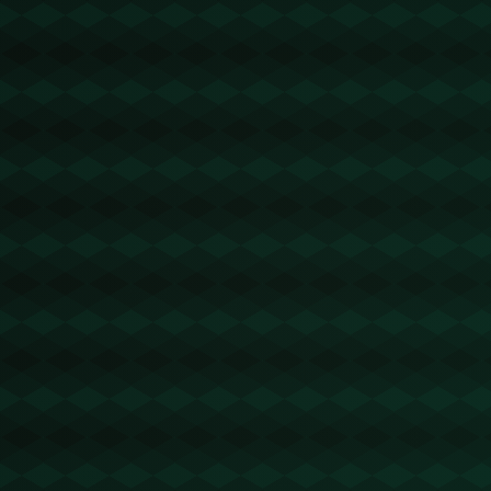
随着年轻球员在球队中的崛起，他们的个性及愿望也