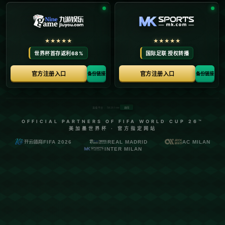
锋，留下了难以磨灭的美好回忆。如今，面对同样具有非凡
实力的国际米兰，费耶诺德依旧渴望再次书写属于自己的辉
煌。