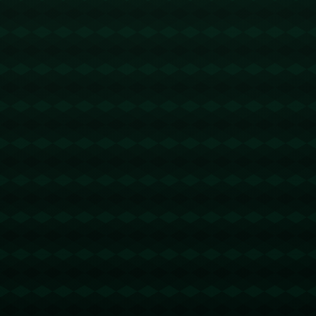
此外，心理素质也是决定比赛成败的关键因素之一。*面对意
甲豪门，费耶诺德的球员们需要保持冷静和自信，不被对手
的声势所动摇*。坚持自己的比赛风格，灵活调整战术，在保
持团队协作的同时，充分发挥个人的技术优势，这样的费耶
诺德无疑是国际米兰的强劲对手。