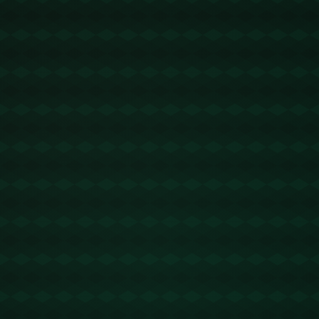
回望过去，费耶诺德在圣西罗的表现始终令人津津乐道。*在
那场对阵强敌的比赛中，尽管处境艰难，但他们凭借坚韧不
拔的意志和团结一致的力量，创造了数个经典进球和防守时
刻*。尤其是费耶诺德的后卫们，他们精准的断球、顽强的防
守和关键时刻的稳健表现，给球队带来了许多难能可贵的胜
利经验。这些经历无疑成为费耶诺德不断进取的精神动力。
近年来，国际米兰作为意大利顶级足球俱乐部之一，展现了
其强大的战术素养和卓越的球员实力。他们的**防守反击**战
术让无数对手折戟沉沙，而拥有卢卡库、布罗佐维奇等顶尖
球员，更是令球队如虎添翼。面对这样一支强队，费耶诺德
需再次发挥出色的技战术水平。正如费耶诺德的后卫所言：“*