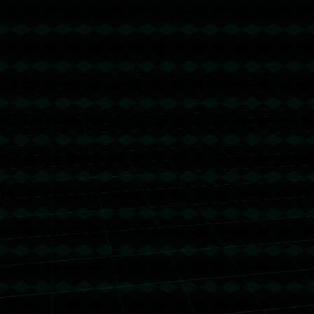
高的转会淘汰率或短期磨合成本。与此同时，阿莫林是否能
够平衡这些风险，依然是未解之谜。
如果一位“全新派系”的教练能大胆打破惯例并适应英超的复杂
节奏，这或许会为球队的未来注入新的活力。而曼联的引援
策略，正是迈向复兴道路的**第一步**。
上一篇：[流言板]官方：皇马中卫巴列霍左腿股二头肌受伤，本赛季出
场10分钟19亮72回复.
下一篇：强攻！詹姆斯与海斯连续冲击魔术内线 湖人将分差迫近到10
分.
服务热线
024-6879736