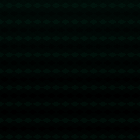
### **案例分析：阿莫林在葡萄牙体育的成功模式**
阿莫林转型风格最为典型的例子，发生在葡萄牙体育的2020-
21赛季。当时，他通过大胆的引援重组，将一支表现中规中
矩的球队提升为联赛冠军。在那个赛季之初，阿莫林为了打
造体系，先后签下五名球员，包括租借**佩德罗·冈卡尔维斯
**及引入经验丰富的边后卫。他的决策打破了俱乐部此前“分
阶段转型”的理念，实现了短期即见效的结果。
假如类似的策略被应用在曼联，球队是否会迎来更多积极的
改变？例如，用更多新援在单一窗口内全方位补强和战术创
造力的提升，来快速缩短与曼城和阿森纳之间的差距。
### **曼联球迷期待的变革与隐患**
当“三人组”规则遭遇挑战时，风险也自然浮现。从预算分配到
转会市场竞争，曼联要想完成大规模引援，势必需要承担更