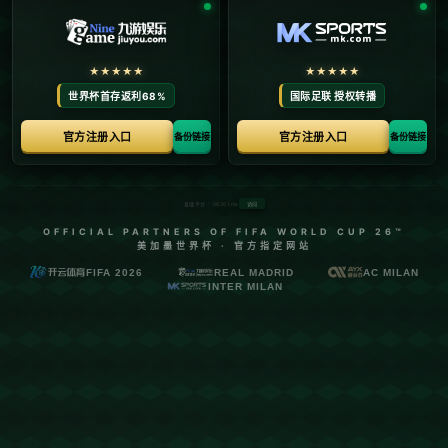
果阿莫林最终成为曼联的主帅，明年夏天是否会打破这一规
则？本文将探讨曼联的引援策略及阿莫林可能在其中扮演的
角色。
### **曼联夏窗“三人组”惯例：稳定与灵活的平衡**
过去几个赛季，我们可以清晰看到曼联在夏窗的引援规律。
例如，2022年夏季窗口，俱乐部先后签下了**卡塞米罗**、**
利桑德罗·马丁内斯**和**埃里克森**三位关键球员。再往前回
溯，类似的操作也不胜枚举。这种“三人组”模式表面上看是俱
乐部的一种“保守”策略，但事实上，曼联一直在追求转会市场
上的**平衡与效率**。
引援过少可能难以解决阵容短板，而过于密集的转会则可能
导致球员适应问题和更高的风险。通过每个窗口限制在三至
四笔重要交易，曼联既能够及时补充核心阵容，又避免了因