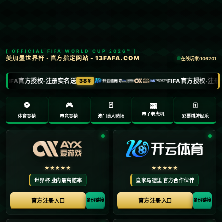
康利：與迪文和亞歷山大-沃克搭檔
讓我省心很多.
2026-08-07
**康利：与迪文和亚历山大-沃克搭档让职业生涯焕发新活力
**
作为一位深受球迷喜爱的老将，迈克·康利一直以其场上智慧
和稳定性著称。他历经多个赛季，如今在球队的战术体系中
依然扮演重要角色。当他在采访中提到“与迪文和亚历山大-沃
克搭档让我省心很多”这一点时，不禁让人产生共鸣：在团队