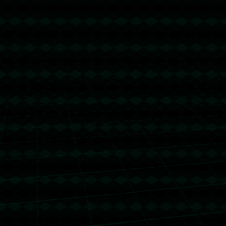
这种合作关系不仅帮助康利延续职业生涯，还为年轻球员迅
速成长提供了稳固基础。对于热衷于研究篮球战术的球迷来
说，这种“无缝搭档”的背后，无疑是团队篮球的典范案例。
**“合作让人省心”，绝非总结，而是一种值得信赖的篮球哲
学。**
上一篇：2.11米约基奇，2.11米邓肯，差距显而易见.
下一篇：詹皇谈血帽申京：我阅读了他的习惯 里夫斯限制了他上篮我
及时补防.
服务热线
024-6879736
© Copyright 2024
SBOBET体育-SBOBET体育官方网站-SBOBET SPORTS
All