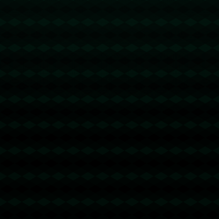
一事件同时提醒人们：个别运动员的努力无法替代一个国家
必须遵循的体育道德标准。
**政治对体育的影响**在此事件中被放大。美国和其他国家纷
纷表示对WADA决定的支持，这不仅仅是对俄罗斯体育行为
的指责，更是国际政治复杂态势的一次缩影。不同国家的利
益和立场在体育领域的交叉，使得原本应纯粹的竞技活动被
赋予了更多的政治意味。这样的局面不仅损害体育精神，也
不利于全球体育健康发展。
**总结**可见，俄罗斯连续遭禁赛一事，不仅是一次国家兴奋
剂问题的暴露，更是国际社会对于体育政治化的关注。如果
说**体育因为政治角力而蒙尘**，则如何还体育本来面貌、维
护其纯洁性，成了全人类都需思考的问题。俄国的遭遇为全
球体育敲响了警钟，在追求卓越和公正的道路上，我们依然
任重而道远。