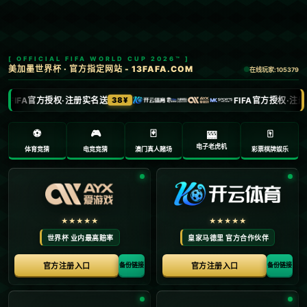
俄罗斯连续遭禁赛详细始末 体育因
＂政治角力＂蒙尘.
2026-08-07
**前言：** 在全球体育舞台上，俄罗斯由于一系列的禁赛事
件，引发了广泛关注。**俄罗斯连续遭禁赛**不仅影响到其在
国际赛事中的位置，更揭示了**体育与政治**之间复杂的角
力。这一现象不仅使俄罗斯深陷漩涡，也为世界体育的公正
性蒙上了一层阴影。