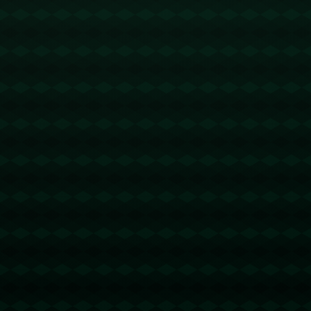
力**，表现在一系列的改革和自查行动中。然而，外界对俄罗
斯的质疑并未消散，因为在体育领域，透明和公正是最基本
的标准。
**案例分析：** 在2018年平昌冬奥会上，俄罗斯只有被“俄罗
斯奥林匹克运动员”身份确认的选手才能参赛，而国旗和国歌
被禁，这标志着俄罗斯与国际奥委会之间的紧张局势达到了
顶点。尽管如此，俄罗斯选手继续努力，并取得了优异成
绩，显示出其强大的体育天赋和坚韧不拔的精神。然而，这