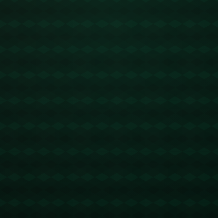
**禁赛导致的影响**是深远的。对于运动员个人而言，他们的
职业生命被迫中止或延迟，为梦想苦练多年却因无法参赛而
黯然神伤。这不仅让运动员蒙受损失，对俄罗斯的国家形象
也是一次重创。此外，禁赛也意味着俄罗斯失去了大量表现
自身实力和文化的机会，这种损失不可低估。
俄罗斯政府对此采取了积极应对措施，从而努力减少该事件
对本国体育发展的负面影响。这种面对困境的奋力抗争，体
现了俄罗斯对体育荣耀的不懈追求。**政府与体育界的共同努