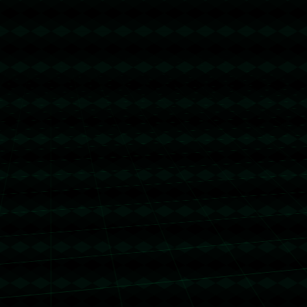
上一篇：记者：刘诚宇没有抢罚点球，希望大家多些宽容和支持.
下一篇：俄罗斯连续遭禁赛详细始末 体育因＂政治角力＂蒙尘.
服务热线
024-6879736
© Copyright 2024
SBOBET体育-SBOBET体育官方网站-SBOBET SPORTS
All
Rights by
SBOBET官网
地址：安徽省芜湖市无为县泉塘镇
电话：024-6879736