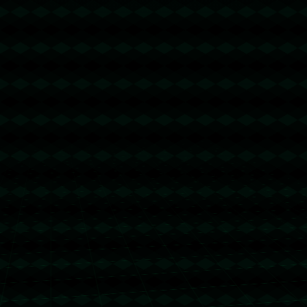
回顾**22-23赛季意甲联赛第6轮比赛**，无论是传统劲旅之间
的巅峰对决，还是新生力量的迅速崛起，这些比赛都透露出
意甲联赛的无限活力和变革风潮。精彩纷呈的比赛不仅为观
众带来了视觉盛宴，也为意甲在国际舞台上的地位提供了强
有力的支持。随着赛程的推进，相信意甲联赛会有更多的精
彩瞬间等待球迷们去发现。
上一篇：詹皇复出！湖人轻取灰熊，西部前四稳定，备战西决.
下一篇：活塞火力全开！上赛季14胜，本赛季狂揽42胜.
服务热线