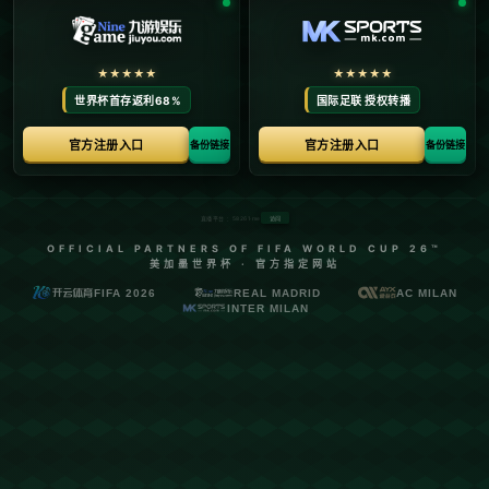
让湖人球迷对未来充满了希望。”*
---
### **詹姆斯复出，湖人迎强心剂**
在经历了几周的伤停后，詹姆斯终于王者归来。这场与灰熊
的比赛，詹皇不仅展现了全面的个人能力，同时通过极高的
球场效率和领导力，帮助球队以强势表现收获一场酣畅淋漓
的胜利。比赛中，詹姆斯砍下25分、7助攻、8篮板，用近乎
完美的表现告诉对手：“我回来了！”
*勒布朗·詹姆斯的复出对于湖人意义非凡*。作为球队的核
心，他不仅是得分机器，更是场上的指挥官。灰熊队虽拥有
一批年轻有潜力的球员，但在詹皇带领下的湖人面前，他们
显得力不从心。湖人队通过精准的战术配合和良好的防守，
将比赛牢牢掌控在自己手中。