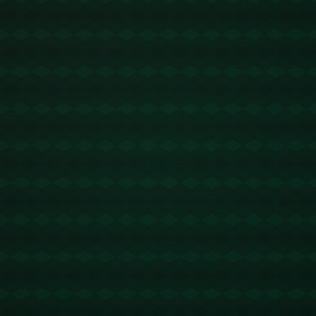
---
### **湖人西部前四稳固，季后赛优势明显**
本场比赛过后，湖人的战绩正式攀升至西部前四，并进一步
巩固了积分榜上的位置。对湖人来说，**西部前四的排名不仅
是荣誉，更是季后赛中的巨大优势**。能够在第一轮少碰强
敌，甚至在较为有利的晋级路径上前进，是任何球队都梦寐
以求的机会。
本赛季，湖人不仅拥有詹姆斯与安东尼·戴维斯的双星组合，